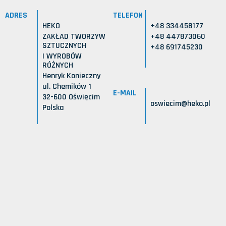
ADRES
TELEFON
HEKO
+48 334458177
ZAKŁAD TWORZYW
+48 447873060
SZTUCZNYCH
+48 691745230
I WYROBÓW
RÓŻNYCH
Henryk Konieczny
ul. Chemików 1
E-MAIL
32-600 Oświęcim
oswiecim@heko.pl
Polska