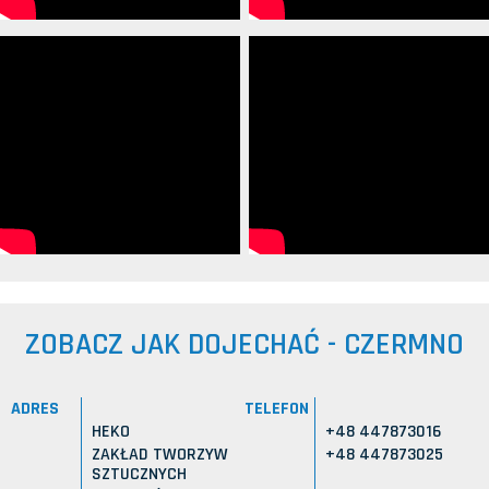
ZOBACZ JAK DOJECHAĆ - CZERMNO
ADRES
TELEFON
HEKO
+48 447873016
ZAKŁAD TWORZYW
+48 447873025
SZTUCZNYCH