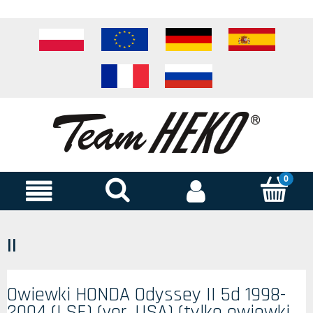
II
Owiewki HONDA Odyssey II 5d 1998-
2004 (LSE) (ver. USA) (tylko owiewki