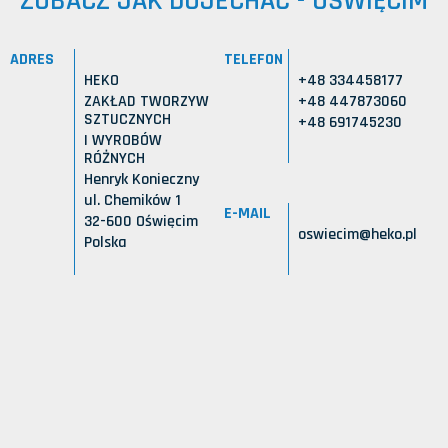
ZOBACZ JAK DOJECHAĆ - OŚWIĘCIM
ADRES
TELEFON
HEKO
+48 334458177
ZAKŁAD TWORZYW
+48 447873060
SZTUCZNYCH
+48 691745230
I WYROBÓW
RÓŻNYCH
Henryk Konieczny
ul. Chemików 1
E-MAIL
32-600 Oświęcim
oswiecim@heko.pl
Polska