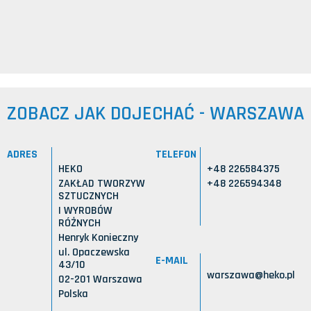
ZOBACZ JAK DOJECHAĆ - WARSZAWA
ADRES
TELEFON
HEKO
+48 226584375
ZAKŁAD TWORZYW
+48 226594348
SZTUCZNYCH
I WYROBÓW
RÓŻNYCH
Henryk Konieczny
ul. Opaczewska
E-MAIL
43/10
warszawa@heko.pl
02-201 Warszawa
Polska