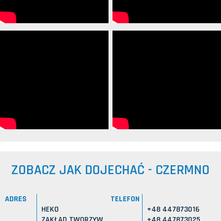
ZOBACZ JAK DOJECHAĆ - CZERMNO
ADRES
TELEFON
HEKO
+48 447873016
ZAKŁAD TWORZYW
+48 447873025