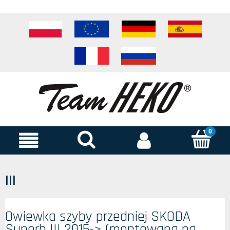
III
Owiewka szyby przedniej SKODA
Superb III 2015-> (montowana na