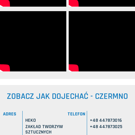
ZOBACZ JAK DOJECHAĆ - CZERMNO
ADRES
TELEFON
HEKO
+48 447873016
ZAKŁAD TWORZYW
+48 447873025
SZTUCZNYCH