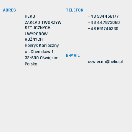
ADRES
TELEFON
HEKO
+48 334458177
ZAKŁAD TWORZYW
+48 447873060
SZTUCZNYCH
+48 691745230
I WYROBÓW
RÓŻNYCH
Henryk Konieczny
ul. Chemików 1
E-MAIL
32-600 Oświęcim
oswiecim@heko.pl
Polska