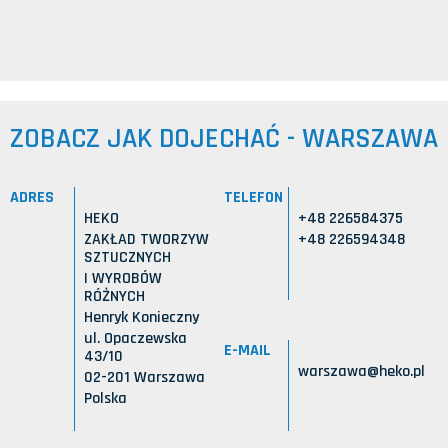
ZOBACZ JAK DOJECHAĆ - WARSZAWA
ADRES
TELEFON
HEKO
+48 226584375
ZAKŁAD TWORZYW
+48 226594348
SZTUCZNYCH
I WYROBÓW
RÓŻNYCH
Henryk Konieczny
ul. Opaczewska
E-MAIL
43/10
warszawa@heko.pl
02-201 Warszawa
Polska