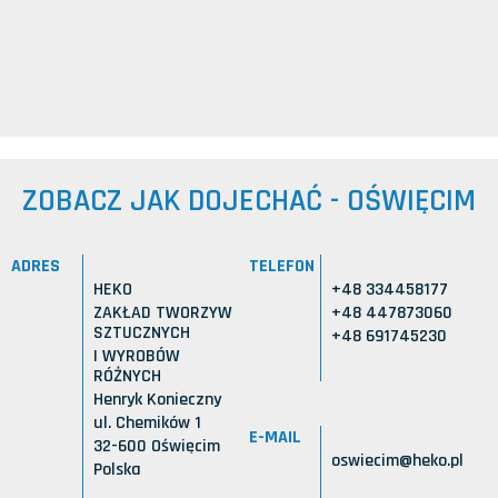
ZOBACZ JAK DOJECHAĆ - OŚWIĘCIM
ADRES
TELEFON
HEKO
+48 334458177
ZAKŁAD TWORZYW
+48 447873060
SZTUCZNYCH
+48 691745230
I WYROBÓW
RÓŻNYCH
Henryk Konieczny
ul. Chemików 1
E-MAIL
32-600 Oświęcim
oswiecim@heko.pl
Polska