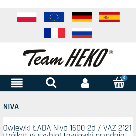
NIVA
Owiewki ŁADA Niva 1600 2d / VAZ 2121
(trójkąt w szybie) (owiewki przednie