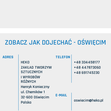
ZOBACZ JAK DOJECHAĆ - OŚWIĘCIM
ADRES
TELEFON
HEKO
+48 334458177
ZAKŁAD TWORZYW
+48 447873060
SZTUCZNYCH
+48 691745230
I WYROBÓW
RÓŻNYCH
Henryk Konieczny
ul. Chemików 1
E-MAIL
32-600 Oświęcim
oswiecim@heko.pl
Polska