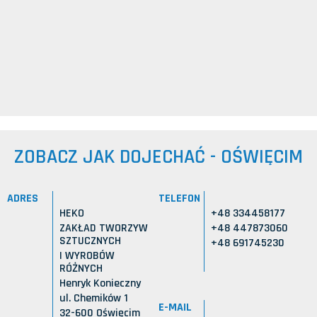
ZOBACZ JAK DOJECHAĆ - OŚWIĘCIM
ADRES
TELEFON
HEKO
+48 334458177
ZAKŁAD TWORZYW
+48 447873060
SZTUCZNYCH
+48 691745230
I WYROBÓW
RÓŻNYCH
Henryk Konieczny
ul. Chemików 1
E-MAIL
32-600 Oświęcim