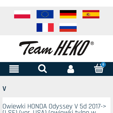
V
Owiewki HONDA Odyssey V 5d 2017->
(LSE) (ver. USA) (owiewki tylne w