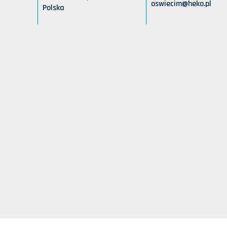
oswiecim@heko.pl
Polska