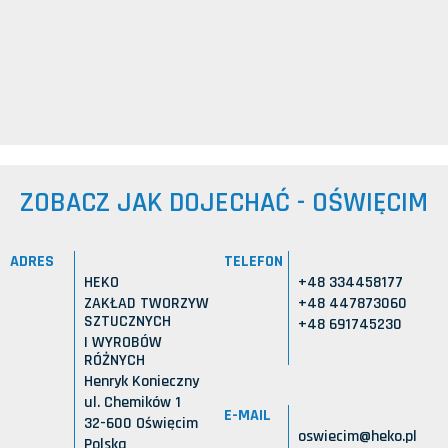
ZOBACZ JAK DOJECHAĆ - OŚWIĘCIM
ADRES
TELEFON
HEKO
+48 334458177
ZAKŁAD TWORZYW
+48 447873060
SZTUCZNYCH
+48 691745230
I WYROBÓW
RÓŻNYCH
Henryk Konieczny
ul. Chemików 1
E-MAIL
32-600 Oświęcim
oswiecim@heko.pl
Polska