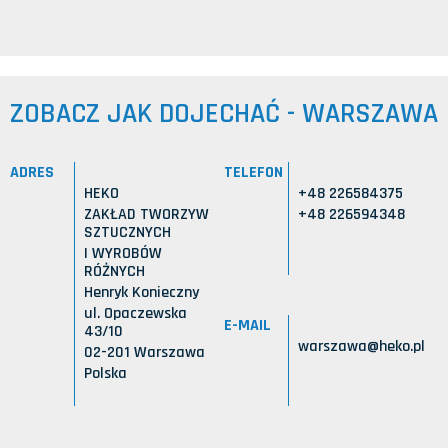
ZOBACZ JAK DOJECHAĆ - WARSZAWA
ADRES
TELEFON
HEKO
+48 226584375
ZAKŁAD TWORZYW
+48 226594348
SZTUCZNYCH
I WYROBÓW
RÓŻNYCH
Henryk Konieczny
ul. Opaczewska
E-MAIL
43/10
warszawa@heko.pl
02-201 Warszawa
Polska