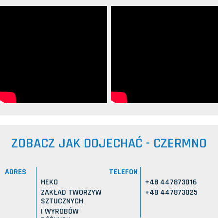
ZOBACZ JAK DOJECHAĆ - CZERMNO
ADRES
TELEFON
HEKO
+48 447873016
ZAKŁAD TWORZYW
+48 447873025
SZTUCZNYCH
I WYROBÓW