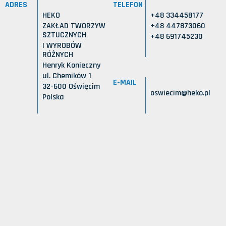
ADRES
TELEFON
HEKO
+48 334458177
ZAKŁAD TWORZYW
+48 447873060
SZTUCZNYCH
+48 691745230
I WYROBÓW
RÓŻNYCH
Henryk Konieczny
ul. Chemików 1
E-MAIL
32-600 Oświęcim
oswiecim@heko.pl
Polska