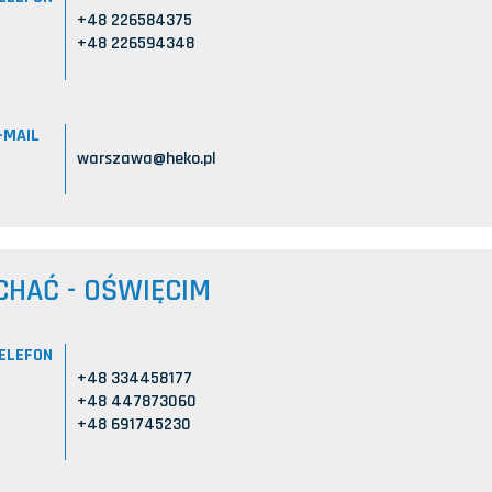
+48 226584375
+48 226594348
-MAIL
warszawa@heko.pl
CHAĆ - OŚWIĘCIM
ELEFON
+48 334458177
+48 447873060
+48 691745230