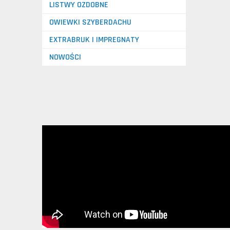
LISTWY OZDOBNE
OWIEWKI SZYBERDACHU
EXTRABRUK I IMPREGNATY
NOWOŚCI