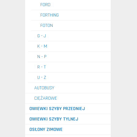
FORD
FORTHING
FOTON
G - J
K - M
N - P
R - T
U - Z
AUTOBUSY
CIĘŻAROWE
OWIEWKI SZYBY PRZEDNIEJ
OWIEWKI SZYBY TYLNEJ
OSŁONY ZIMOWE