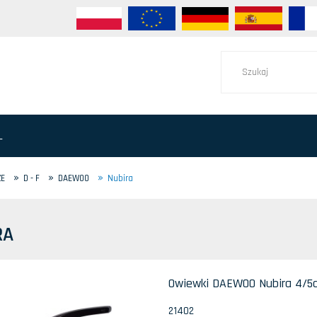
L
»
»
»
ZE
D - F
DAEWOO
Nubira
RA
Owiewki DAEWOO Nubira 4/5d 
21402