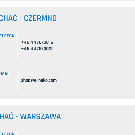
CHAĆ - CZERMNO
ELEFON
+48 447873016
+48 447873025
-MAIL
shop@e-heko.com
CHAĆ - WARSZAWA
ELEFON