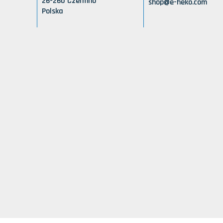
26-260 Czermno
shop@e-heko.com
Polska