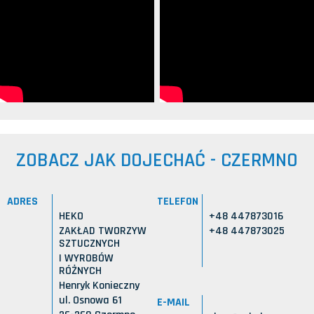
ZOBACZ JAK DOJECHAĆ - CZERMNO
ADRES
TELEFON
HEKO
+48 447873016
ZAKŁAD TWORZYW
+48 447873025
SZTUCZNYCH
I WYROBÓW
RÓŻNYCH
Henryk Konieczny
ul. Osnowa 61
E-MAIL