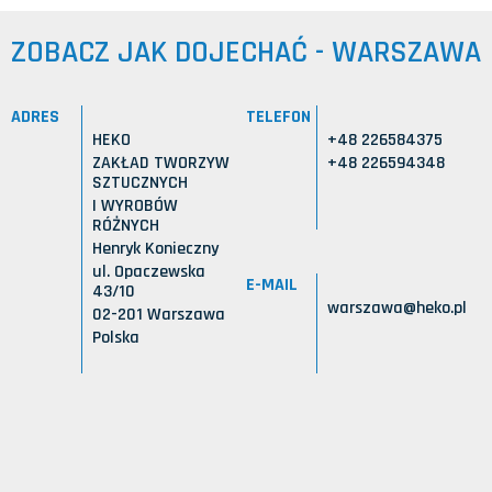
ZOBACZ JAK DOJECHAĆ - WARSZAWA
ADRES
TELEFON
HEKO
+48 226584375
ZAKŁAD TWORZYW
+48 226594348
SZTUCZNYCH
I WYROBÓW
RÓŻNYCH
Henryk Konieczny
ul. Opaczewska
E-MAIL
43/10
warszawa@heko.pl
02-201 Warszawa
Polska