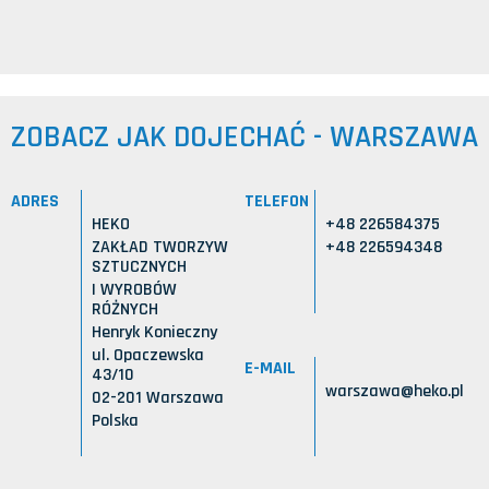
ZOBACZ JAK DOJECHAĆ - WARSZAWA
ADRES
TELEFON
HEKO
+48 226584375
ZAKŁAD TWORZYW
+48 226594348
SZTUCZNYCH
I WYROBÓW
RÓŻNYCH
Henryk Konieczny
ul. Opaczewska
E-MAIL
43/10
warszawa@heko.pl
02-201 Warszawa
Polska