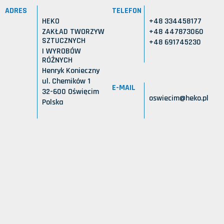
ADRES
TELEFON
HEKO
+48 334458177
ZAKŁAD TWORZYW
+48 447873060
SZTUCZNYCH
+48 691745230
I WYROBÓW
RÓŻNYCH
Henryk Konieczny
ul. Chemików 1
E-MAIL
32-600 Oświęcim
oswiecim@heko.pl
Polska