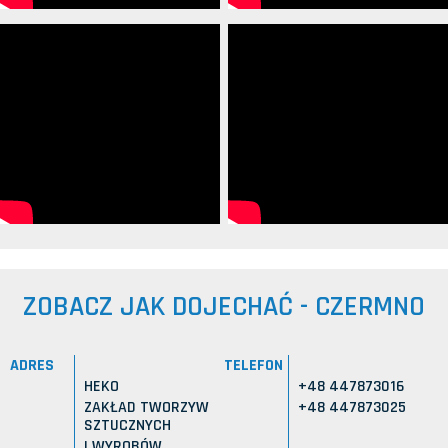
ZOBACZ JAK DOJECHAĆ - CZERMNO
ADRES
TELEFON
HEKO
+48 447873016
ZAKŁAD TWORZYW
+48 447873025
SZTUCZNYCH
I WYROBÓW