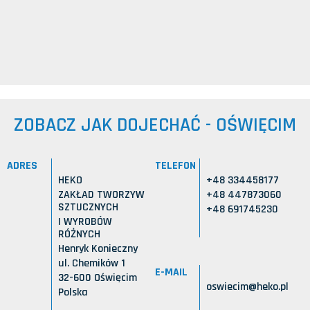
ZOBACZ JAK DOJECHAĆ - OŚWIĘCIM
ADRES
TELEFON
HEKO
+48 334458177
ZAKŁAD TWORZYW
+48 447873060
SZTUCZNYCH
+48 691745230
I WYROBÓW
RÓŻNYCH
Henryk Konieczny
ul. Chemików 1
E-MAIL
32-600 Oświęcim
oswiecim@heko.pl
Polska