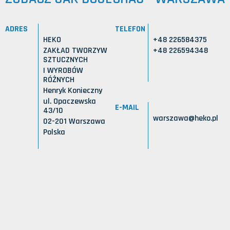
ADRES
TELEFON
HEKO
+48 226584375
ZAKŁAD TWORZYW
+48 226594348
SZTUCZNYCH
I WYROBÓW
RÓŻNYCH
Henryk Konieczny
ul. Opaczewska
E-MAIL
43/10
warszawa@heko.pl
02-201 Warszawa
Polska