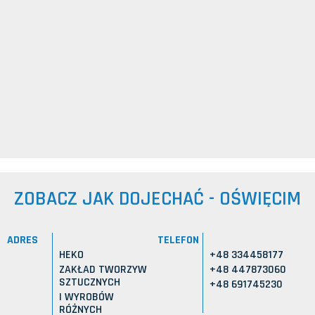
ZOBACZ JAK DOJECHAĆ - OŚWIĘCIM
ADRES
TELEFON
HEKO
+48 334458177
ZAKŁAD TWORZYW
+48 447873060
SZTUCZNYCH
+48 691745230
I WYROBÓW
RÓŻNYCH