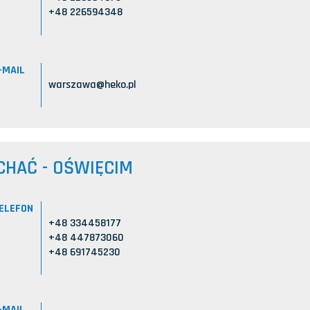
+48 226594348
-MAIL
warszawa@heko.pl
CHAĆ - OŚWIĘCIM
ELEFON
+48 334458177
+48 447873060
+48 691745230
-MAIL