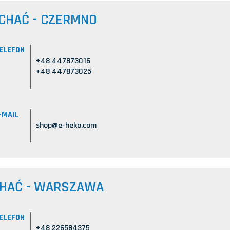
CHAĆ - CZERMNO
ELEFON
+48 447873016
+48 447873025
-MAIL
shop@e-heko.com
CHAĆ - WARSZAWA
ELEFON
+48 226584375