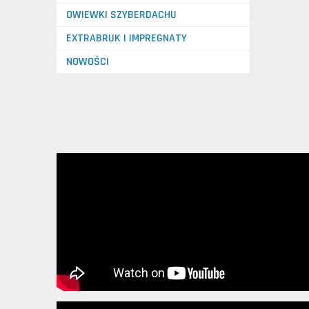
OWIEWKI SZYBERDACHU
EXTRABRUK I IMPREGNATY
NOWOŚCI