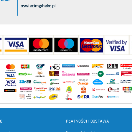
oswiecim@heko.pl
TO
PŁATNOŚCI I DOSTAWA