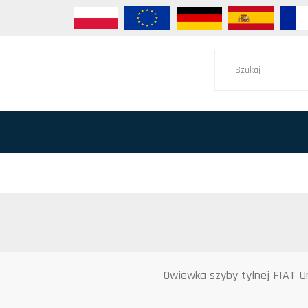
L
Owiewka szyby tylnej FIAT U