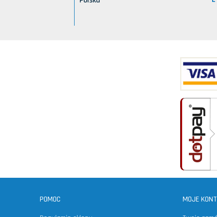
Polska
POMOC
MOJE KON