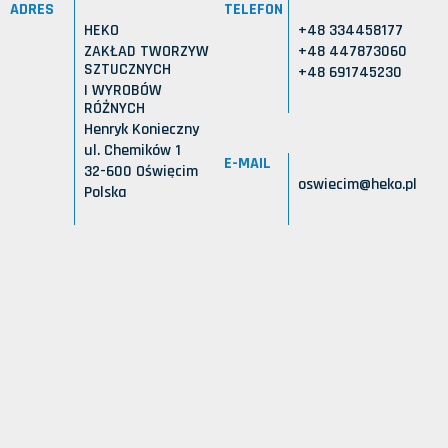
ADRES
TELEFON
HEKO
+48 334458177
ZAKŁAD TWORZYW
+48 447873060
SZTUCZNYCH
+48 691745230
I WYROBÓW
RÓŻNYCH
Henryk Konieczny
ul. Chemików 1
E-MAIL
32-600 Oświęcim
oswiecim@heko.pl
Polska