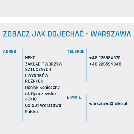
ZOBACZ JAK DOJECHAĆ - WARSZAWA
ADRES
TELEFON
HEKO
+48 226584375
ZAKŁAD TWORZYW
+48 226594348
SZTUCZNYCH
I WYROBÓW
RÓŻNYCH
Henryk Konieczny
ul. Opaczewska
E-MAIL
43/10
warszawa@heko.pl
02-201 Warszawa
Polska