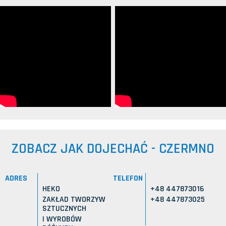
ZOBACZ JAK DOJECHAĆ - CZERMNO
ADRES
TELEFON
HEKO
+48 447873016
ZAKŁAD TWORZYW
+48 447873025
SZTUCZNYCH
I WYROBÓW