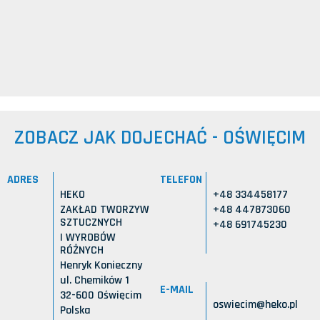
ZOBACZ JAK DOJECHAĆ - OŚWIĘCIM
ADRES
TELEFON
HEKO
+48 334458177
ZAKŁAD TWORZYW
+48 447873060
SZTUCZNYCH
+48 691745230
I WYROBÓW
RÓŻNYCH
Henryk Konieczny
ul. Chemików 1
E-MAIL
32-600 Oświęcim
oswiecim@heko.pl
Polska