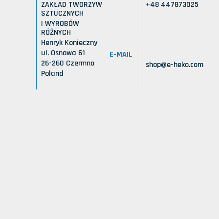
ZAKŁAD TWORZYW
+48 447873025
SZTUCZNYCH
I WYROBÓW
RÓŻNYCH
Henryk Konieczny
ul. Osnowa 61
E-MAIL
26-260 Czermno
shop@e-heko.com
Poland