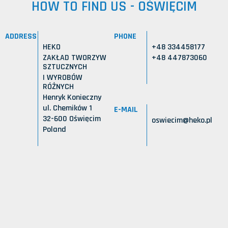
HOW TO FIND US - OŚWIĘCIM
ADDRESS
PHONE
HEKO
+48 334458177
ZAKŁAD TWORZYW
+48 447873060
SZTUCZNYCH
I WYROBÓW
RÓŻNYCH
Henryk Konieczny
ul. Chemików 1
E-MAIL
32-600 Oświęcim
oswiecim@heko.pl
Poland