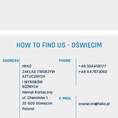
HOW TO FIND US - OŚWIĘCIM
ADDRESS
PHONE
HEKO
+48 334458177
ZAKŁAD TWORZYW
+48 447873060
SZTUCZNYCH
I WYROBÓW
RÓŻNYCH
Henryk Konieczny
ul. Chemików 1
E-MAIL
32-600 Oświęcim
oswiecim@heko.pl
Poland