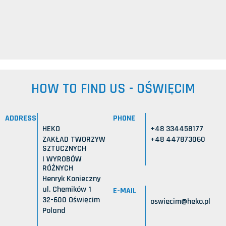
HOW TO FIND US - OŚWIĘCIM
ADDRESS
PHONE
HEKO
+48 334458177
ZAKŁAD TWORZYW
+48 447873060
SZTUCZNYCH
I WYROBÓW
RÓŻNYCH
Henryk Konieczny
ul. Chemików 1
E-MAIL
32-600 Oświęcim
oswiecim@heko.pl
Poland