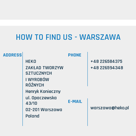
HOW TO FIND US - WARSZAWA
ADDRESS
PHONE
HEKO
+48 226584375
ZAKŁAD TWORZYW
+48 226594348
SZTUCZNYCH
I WYROBÓW
RÓŻNYCH
Henryk Konieczny
ul. Opaczewska
E-MAIL
43/10
warszawa@heko.pl
02-201 Warszawa
Poland