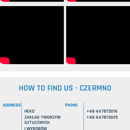
HOW TO FIND US - CZERMNO
ADDRESS
PHONE
HEKO
+48 447873016
ZAKŁAD TWORZYW
+48 447873025
SZTUCZNYCH
I WYROBÓW