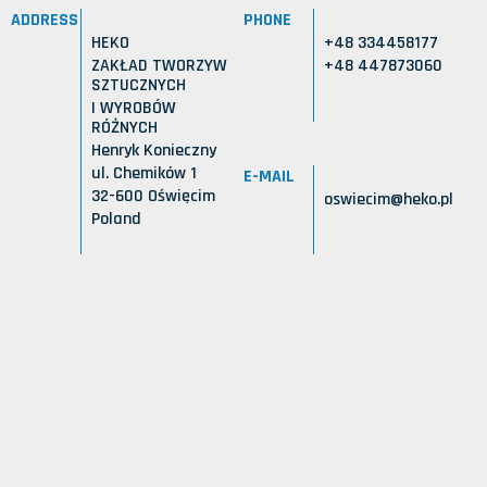
ADDRESS
PHONE
HEKO
+48 334458177
ZAKŁAD TWORZYW
+48 447873060
SZTUCZNYCH
I WYROBÓW
RÓŻNYCH
Henryk Konieczny
ul. Chemików 1
E-MAIL
32-600 Oświęcim
oswiecim@heko.pl
Poland