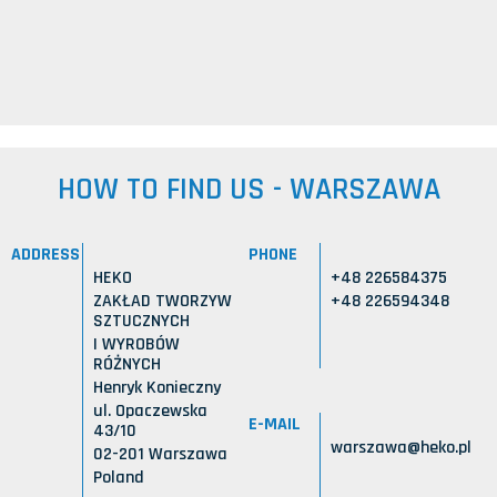
HOW TO FIND US - WARSZAWA
ADDRESS
PHONE
HEKO
+48 226584375
ZAKŁAD TWORZYW
+48 226594348
SZTUCZNYCH
I WYROBÓW
RÓŻNYCH
Henryk Konieczny
ul. Opaczewska
E-MAIL
43/10
warszawa@heko.pl
02-201 Warszawa
Poland