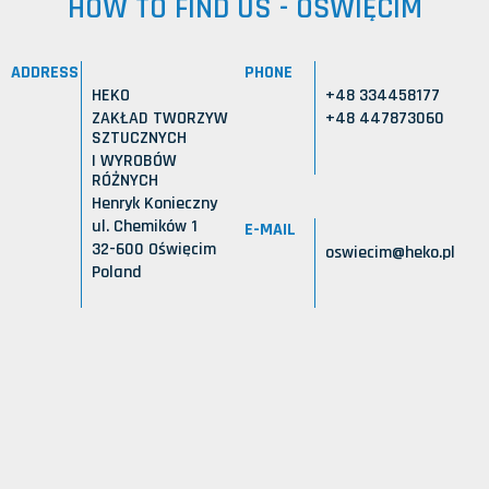
HOW TO FIND US - OŚWIĘCIM
ADDRESS
PHONE
HEKO
+48 334458177
ZAKŁAD TWORZYW
+48 447873060
SZTUCZNYCH
I WYROBÓW
RÓŻNYCH
Henryk Konieczny
ul. Chemików 1
E-MAIL
32-600 Oświęcim
oswiecim@heko.pl
Poland