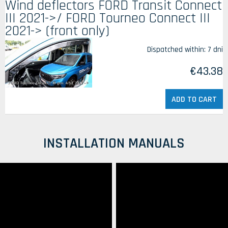
Wind deflectors FORD Transit Connect
III 2021->/ FORD Tourneo Connect III
2021-> (front only)
Dispatched within:
7 dni
€43.38
ADD TO CART
INSTALLATION MANUALS