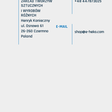
ZAKŁAD TWORZYW
+48 447873025
SZTUCZNYCH
I WYROBÓW
RÓŻNYCH
Henryk Konieczny
ul. Osnowa 61
E-MAIL
26-260 Czermno
shop@e-heko.com
Poland