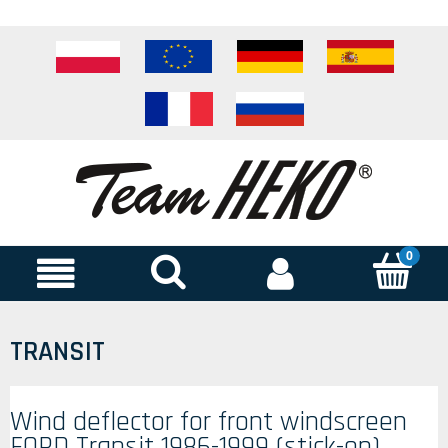
TRANSIT
Wind deflector for front windscreen
FORD Transit 1986-1999 (stick-on)