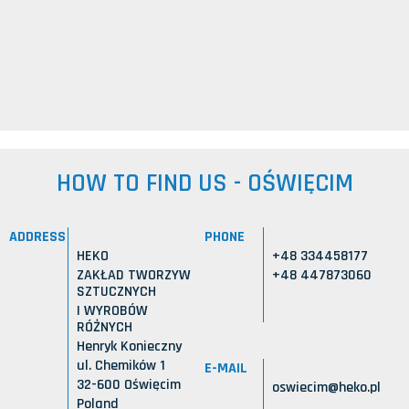
HOW TO FIND US - OŚWIĘCIM
ADDRESS
PHONE
HEKO
+48 334458177
ZAKŁAD TWORZYW
+48 447873060
SZTUCZNYCH
I WYROBÓW
RÓŻNYCH
Henryk Konieczny
ul. Chemików 1
E-MAIL
32-600 Oświęcim
oswiecim@heko.pl
Poland