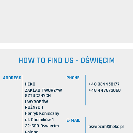
HOW TO FIND US - OŚWIĘCIM
ADDRESS
PHONE
HEKO
+48 334458177
ZAKŁAD TWORZYW
+48 447873060
SZTUCZNYCH
I WYROBÓW
RÓŻNYCH
Henryk Konieczny
ul. Chemików 1
E-MAIL
32-600 Oświęcim
oswiecim@heko.pl
Poland