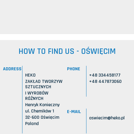
HOW TO FIND US - OŚWIĘCIM
ADDRESS
PHONE
HEKO
+48 334458177
ZAKŁAD TWORZYW
+48 447873060
SZTUCZNYCH
I WYROBÓW
RÓŻNYCH
Henryk Konieczny
ul. Chemików 1
E-MAIL
32-600 Oświęcim
oswiecim@heko.pl
Poland