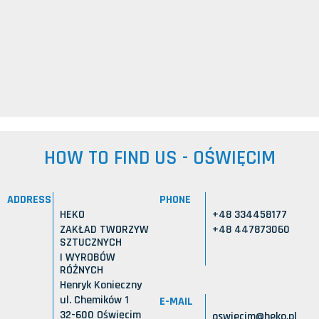
HOW TO FIND US - OŚWIĘCIM
ADDRESS
PHONE
HEKO
+48 334458177
ZAKŁAD TWORZYW
+48 447873060
SZTUCZNYCH
I WYROBÓW
RÓŻNYCH
Henryk Konieczny
ul. Chemików 1
E-MAIL
32-600 Oświęcim
oswiecim@heko.pl