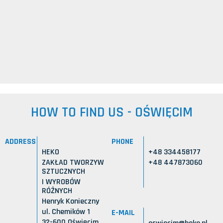
HOW TO FIND US - OŚWIĘCIM
ADDRESS
PHONE
HEKO
+48 334458177
ZAKŁAD TWORZYW
+48 447873060
SZTUCZNYCH
I WYROBÓW
RÓŻNYCH
Henryk Konieczny
ul. Chemików 1
E-MAIL
32-600 Oświęcim