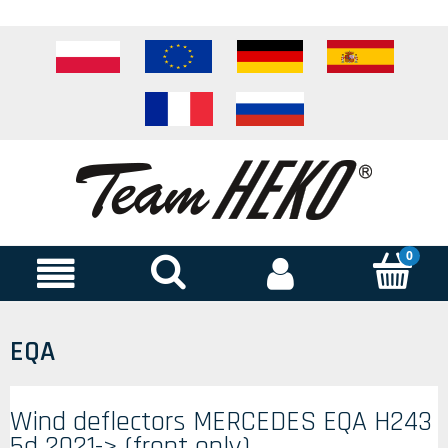
EQA
Wind deflectors MERCEDES EQA H243
5d 2021-> (front only)