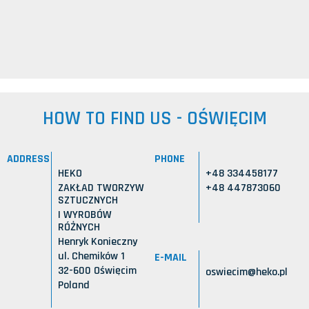
HOW TO FIND US - OŚWIĘCIM
ADDRESS
PHONE
HEKO
+48 334458177
ZAKŁAD TWORZYW
+48 447873060
SZTUCZNYCH
I WYROBÓW
RÓŻNYCH
Henryk Konieczny
ul. Chemików 1
E-MAIL
32-600 Oświęcim
oswiecim@heko.pl
Poland