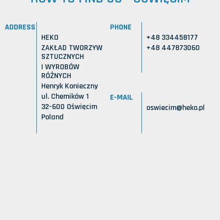
ADDRESS
PHONE
HEKO
+48 334458177
ZAKŁAD TWORZYW
+48 447873060
SZTUCZNYCH
I WYROBÓW
RÓŻNYCH
Henryk Konieczny
ul. Chemików 1
E-MAIL
32-600 Oświęcim
oswiecim@heko.pl
Poland