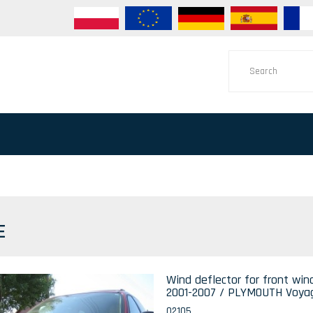
E
Wind deflector for front w
2001-2007 / PLYMOUTH Voyag
02105