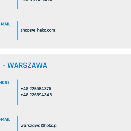
-MAIL
shop@e-heko.com
S - WARSZAWA
HONE
+48 226584375
+48 226594348
-MAIL
warszawa@heko.pl