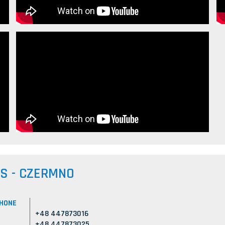
US - CZERMNO
HONE
+48 447873016
+48 447873025