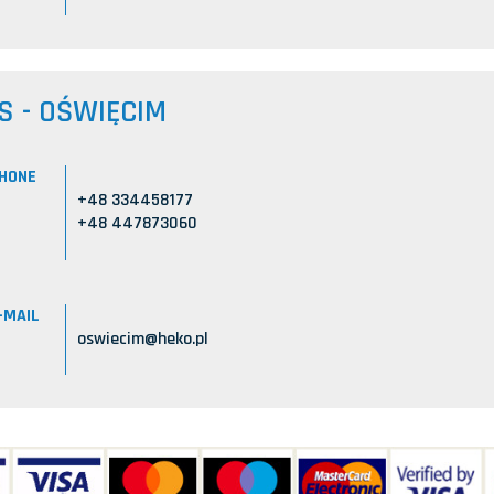
S - OŚWIĘCIM
HONE
+48 334458177
+48 447873060
-MAIL
oswiecim@heko.pl