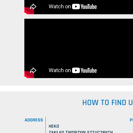
HOW TO FIND 
ADDRESS
P
HEKO
ZAKŁAD TWORZYW SZTUCZNYCH