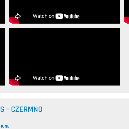
US - CZERMNO
HONE