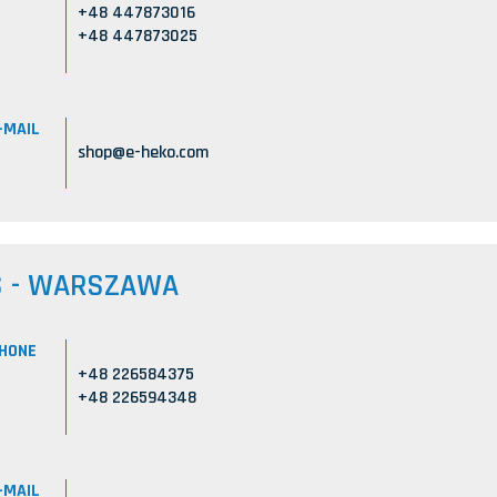
+48 447873016
+48 447873025
-MAIL
shop@e-heko.com
S - WARSZAWA
HONE
+48 226584375
+48 226594348
-MAIL