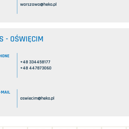
warszawa@heko.pl
S - OŚWIĘCIM
HONE
+48 334458177
+48 447873060
-MAIL
oswiecim@heko.pl