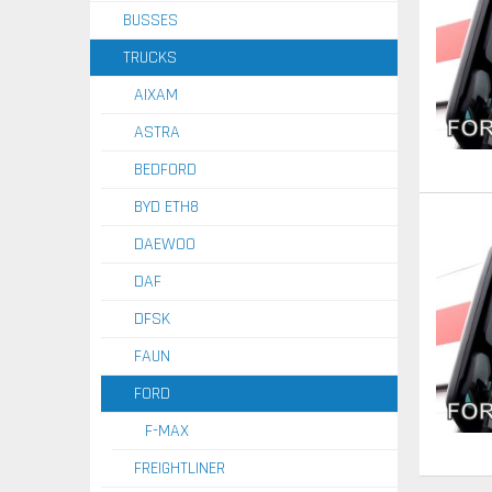
BUSSES
TRUCKS
AIXAM
ASTRA
BEDFORD
BYD ETH8
DAEWOO
DAF
DFSK
FAUN
FORD
F-MAX
FREIGHTLINER