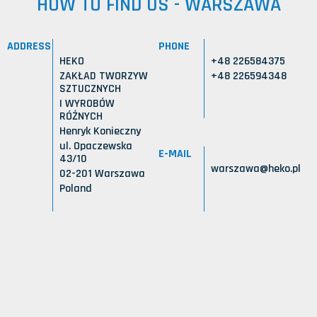
HOW TO FIND US - WARSZAWA
ADDRESS
PHONE
HEKO
+48 226584375
ZAKŁAD TWORZYW
+48 226594348
SZTUCZNYCH
I WYROBÓW
RÓŻNYCH
Henryk Konieczny
ul. Opaczewska
E-MAIL
43/10
warszawa@heko.pl
02-201 Warszawa
Poland