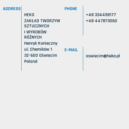
ADDRESS
PHONE
HEKO
+48 334458177
ZAKŁAD TWORZYW
+48 447873060
SZTUCZNYCH
I WYROBÓW
RÓŻNYCH
Henryk Konieczny
ul. Chemików 1
E-MAIL
32-600 Oświęcim
oswiecim@heko.pl
Poland