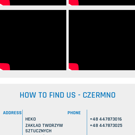
HOW TO FIND US - CZERMNO
ADDRESS
PHONE
HEKO
+48 447873016
ZAKŁAD TWORZYW
+48 447873025
SZTUCZNYCH