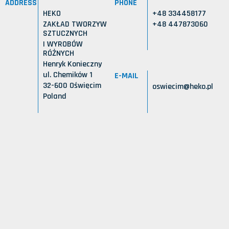
ADDRESS
PHONE
HEKO
+48 334458177
ZAKŁAD TWORZYW
+48 447873060
SZTUCZNYCH
I WYROBÓW
RÓŻNYCH
Henryk Konieczny
ul. Chemików 1
E-MAIL
32-600 Oświęcim
oswiecim@heko.pl
Poland