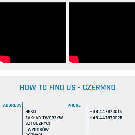
HOW TO FIND US - CZERMNO
ADDRESS
PHONE
HEKO
+48 447873016
ZAKŁAD TWORZYW
+48 447873025
SZTUCZNYCH
I WYROBÓW