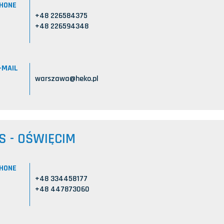
HONE
+48 226584375
+48 226594348
-MAIL
warszawa@heko.pl
S - OŚWIĘCIM
HONE
+48 334458177
+48 447873060