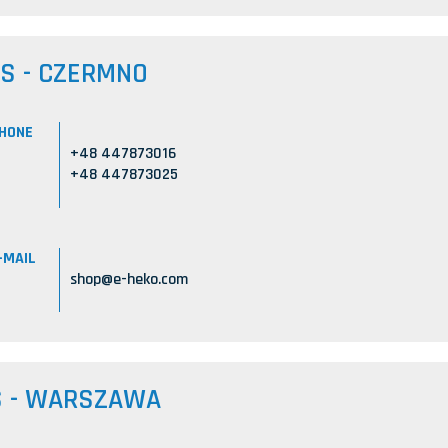
US - CZERMNO
HONE
+48 447873016
+48 447873025
-MAIL
shop@e-heko.com
S - WARSZAWA