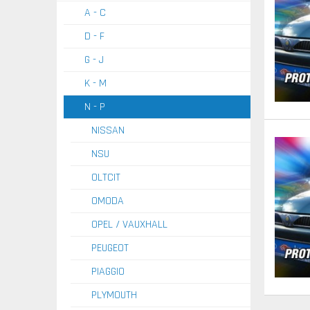
A - C
D - F
G - J
K - M
N - P
NISSAN
NSU
OLTCIT
OMODA
OPEL / VAUXHALL
PEUGEOT
PIAGGIO
PLYMOUTH