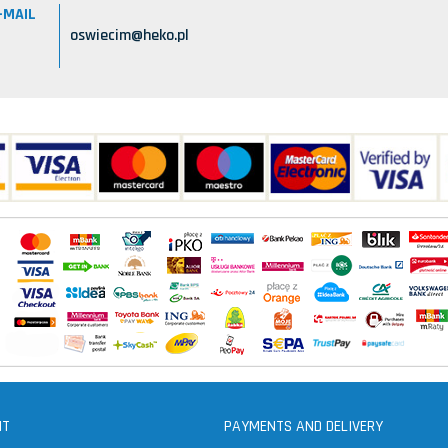
-MAIL
oswiecim@heko.pl
NT
PAYMENTS AND DELIVERY