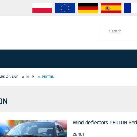
»
»
ARS & VANS
N - P
PROTON
ON
Wind deflectors PROTON Seri
26401