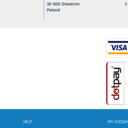
E
32-600 Oświęcim
Poland
HELP
MY ACCOU