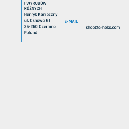
I WYROBÓW
RÓŻNYCH
Henryk Konieczny
ul. Osnowa 61
E-MAIL
26-260 Czermno
shop@e-heko.com
Poland