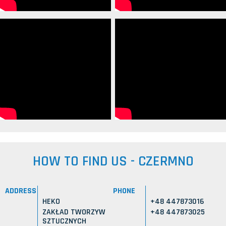
HOW TO FIND US - CZERMNO
ADDRESS
PHONE
HEKO
+48 447873016
ZAKŁAD TWORZYW
+48 447873025
SZTUCZNYCH