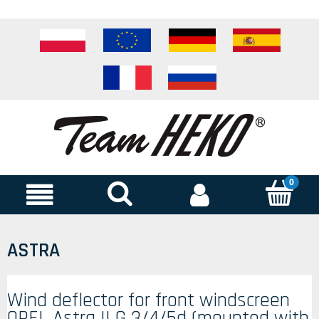
ASTRA
Wind deflector for front windscreen
OPEL Astra II G 3/4/5d (mounted with