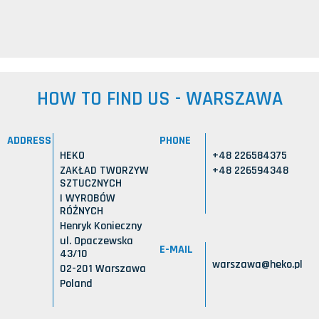
HOW TO FIND US - WARSZAWA
ADDRESS
PHONE
HEKO
+48 226584375
ZAKŁAD TWORZYW
+48 226594348
SZTUCZNYCH
I WYROBÓW
RÓŻNYCH
Henryk Konieczny
ul. Opaczewska
E-MAIL
43/10
warszawa@heko.pl
02-201 Warszawa
Poland