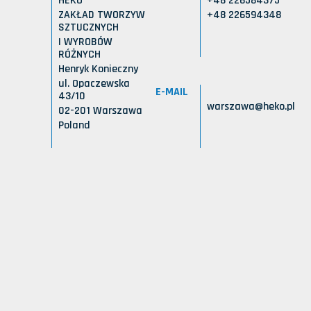
HEKO
+48 226584375
ZAKŁAD TWORZYW
+48 226594348
SZTUCZNYCH
I WYROBÓW
RÓŻNYCH
Henryk Konieczny
ul. Opaczewska
E-MAIL
43/10
warszawa@heko.pl
02-201 Warszawa
Poland