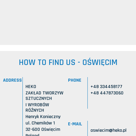
HOW TO FIND US - OŚWIĘCIM
ADDRESS
PHONE
HEKO
+48 334458177
ZAKŁAD TWORZYW
+48 447873060
SZTUCZNYCH
I WYROBÓW
RÓŻNYCH
Henryk Konieczny
ul. Chemików 1
E-MAIL
32-600 Oświęcim
oswiecim@heko.pl
Poland