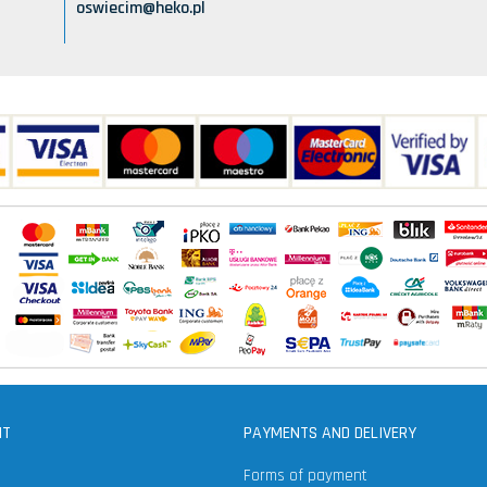
oswiecim@heko.pl
NT
PAYMENTS AND DELIVERY
Forms of payment