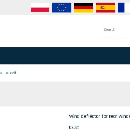
»
EN
Golf
Wind deflector for rear win
02021