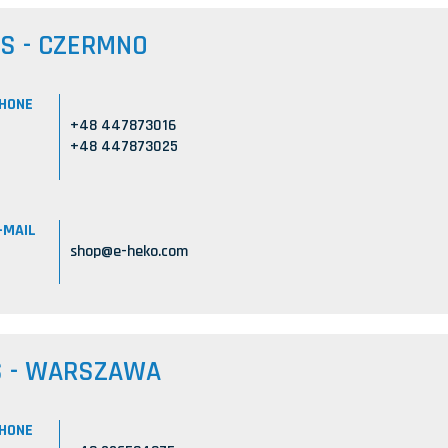
US - CZERMNO
HONE
+48 447873016
+48 447873025
-MAIL
shop@e-heko.com
S - WARSZAWA
HONE