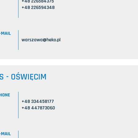
+48 226584375
+48 226594348
-MAIL
warszawa@heko.pl
S - OŚWIĘCIM
HONE
+48 334458177
+48 447873060
-MAIL