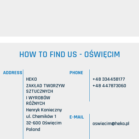
HOW TO FIND US - OŚWIĘCIM
ADDRESS
PHONE
HEKO
+48 334458177
ZAKŁAD TWORZYW
+48 447873060
SZTUCZNYCH
I WYROBÓW
RÓŻNYCH
Henryk Konieczny
ul. Chemików 1
E-MAIL
32-600 Oświęcim
oswiecim@heko.pl
Poland