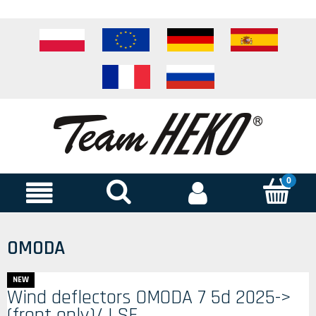
OMODA
NEW
Wind deflectors OMODA 7 5d 2025->
(front only)/ LSE