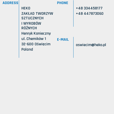
ADDRESS
PHONE
HEKO
+48 334458177
ZAKŁAD TWORZYW
+48 447873060
SZTUCZNYCH
I WYROBÓW
RÓŻNYCH
Henryk Konieczny
ul. Chemików 1
E-MAIL
32-600 Oświęcim
oswiecim@heko.pl
Poland