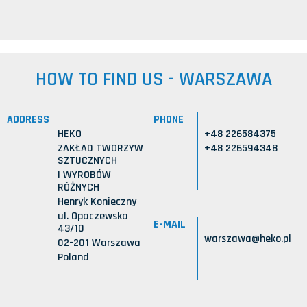
HOW TO FIND US - WARSZAWA
ADDRESS
PHONE
HEKO
+48 226584375
ZAKŁAD TWORZYW
+48 226594348
SZTUCZNYCH
I WYROBÓW
RÓŻNYCH
Henryk Konieczny
ul. Opaczewska
E-MAIL
43/10
warszawa@heko.pl
02-201 Warszawa
Poland