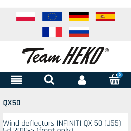
QX50
Wind deflectors INFINITI QX 50 (J55)
5d 2019-> (front only)