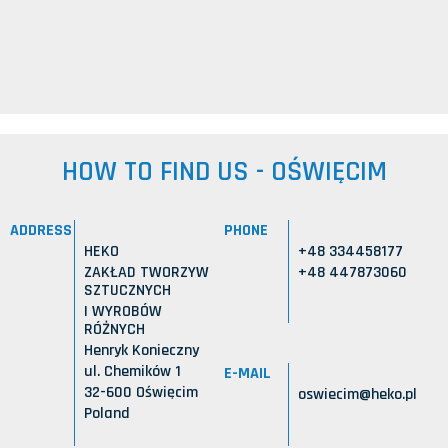
HOW TO FIND US - OŚWIĘCIM
ADDRESS
PHONE
HEKO
+48 334458177
ZAKŁAD TWORZYW
+48 447873060
SZTUCZNYCH
I WYROBÓW
RÓŻNYCH
Henryk Konieczny
ul. Chemików 1
E-MAIL
32-600 Oświęcim
oswiecim@heko.pl
Poland