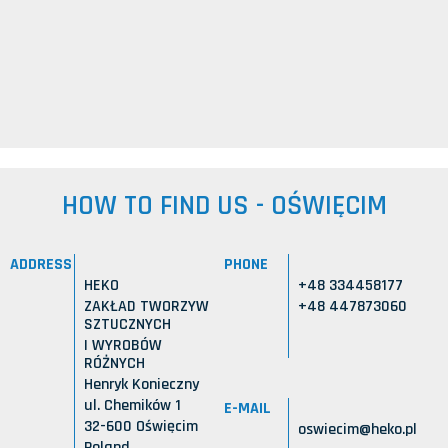
HOW TO FIND US - OŚWIĘCIM
ADDRESS
PHONE
HEKO
+48 334458177
ZAKŁAD TWORZYW
+48 447873060
SZTUCZNYCH
I WYROBÓW
RÓŻNYCH
Henryk Konieczny
ul. Chemików 1
E-MAIL
32-600 Oświęcim
oswiecim@heko.pl
Poland