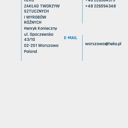
HEKO
+48 226584375
ZAKŁAD TWORZYW
+48 226594348
SZTUCZNYCH
I WYROBÓW
RÓŻNYCH
Henryk Konieczny
ul. Opaczewska
E-MAIL
43/10
warszawa@heko.pl
02-201 Warszawa
Poland