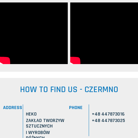
HOW TO FIND US - CZERMNO
ADDRESS
PHONE
HEKO
+48 447873016
ZAKŁAD TWORZYW
+48 447873025
SZTUCZNYCH
I WYROBÓW