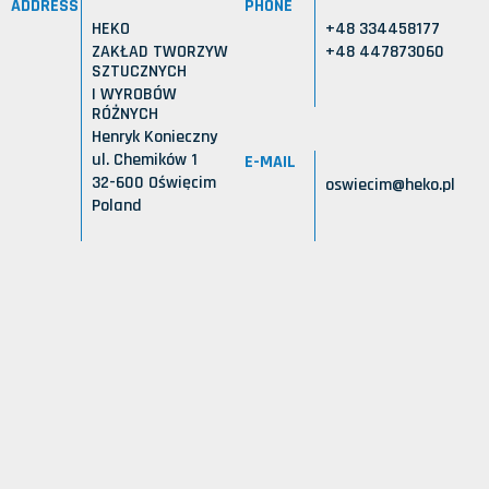
ADDRESS
PHONE
HEKO
+48 334458177
ZAKŁAD TWORZYW
+48 447873060
SZTUCZNYCH
I WYROBÓW
RÓŻNYCH
Henryk Konieczny
ul. Chemików 1
E-MAIL
32-600 Oświęcim
oswiecim@heko.pl
Poland