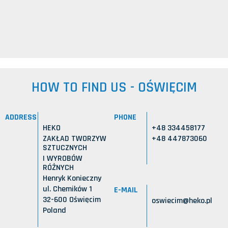
HOW TO FIND US - OŚWIĘCIM
ADDRESS
PHONE
HEKO
+48 334458177
ZAKŁAD TWORZYW
+48 447873060
SZTUCZNYCH
I WYROBÓW
RÓŻNYCH
Henryk Konieczny
ul. Chemików 1
E-MAIL
32-600 Oświęcim
oswiecim@heko.pl
Poland