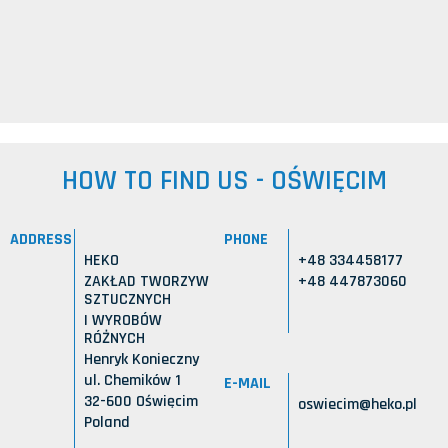
HOW TO FIND US - OŚWIĘCIM
ADDRESS
PHONE
HEKO
+48 334458177
ZAKŁAD TWORZYW
+48 447873060
SZTUCZNYCH
I WYROBÓW
RÓŻNYCH
Henryk Konieczny
ul. Chemików 1
E-MAIL
32-600 Oświęcim
oswiecim@heko.pl
Poland