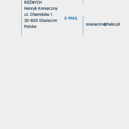
RÓŻNYCH
Henryk Konieczny
ul. Chemików 1
E-MAIL
32-600 Oświęcim
oswiecim@heko.pl
Polska