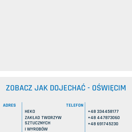
ZOBACZ JAK DOJECHAĆ - OŚWIĘCIM
ADRES
TELEFON
HEKO
+48 334458177
ZAKŁAD TWORZYW
+48 447873060
SZTUCZNYCH
+48 691745230
I WYROBÓW