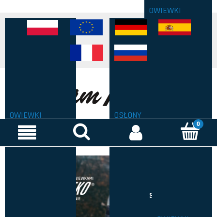
OWIEWKI
OWIEWKI
OSŁONY
SZYB BOCZNYCH