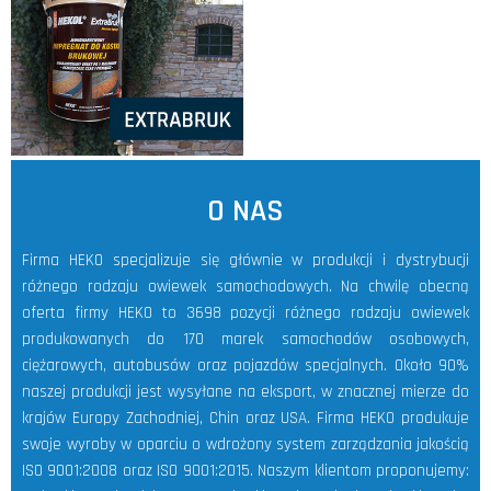
O NAS
Firma HEKO specjalizuje się głównie w produkcji i dystrybucji
różnego rodzaju owiewek samochodowych. Na chwilę obecną
oferta firmy HEKO to 3698 pozycji różnego rodzaju owiewek
produkowanych do 170 marek samochodów osobowych,
ciężarowych, autobusów oraz pojazdów specjalnych. Około 90%
naszej produkcji jest wysyłane na eksport, w znacznej mierze do
krajów Europy Zachodniej, Chin oraz USA. Firma HEKO produkuje
swoje wyroby w oparciu o wdrożony system zarządzania jakością
ISO 9001:2008 oraz ISO 9001:2015. Naszym klientom proponujemy: