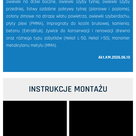
owiewki na drzwi boczne, owiewki szyby tylnej, owiewki szyby
przedniej, listwy ozdobne pokrywy tylnej (pionowe i poziome),
osłony zimowe na atrapę wlotu powietrza, owiewki szyberdachu,
płyty plexi (PMMA), impregnaty do kostki brukowej, kamienia,
betonu (ExtraBruk), żywice do konserwacji i renowacji drewna
oraz różnego typu zabytków (Hekol L-50, Hekol I-50), monomer
metakrylanu metylu (MMA).
Akt.KM.2026.06.10
INSTRUKCJE MONTAŻU